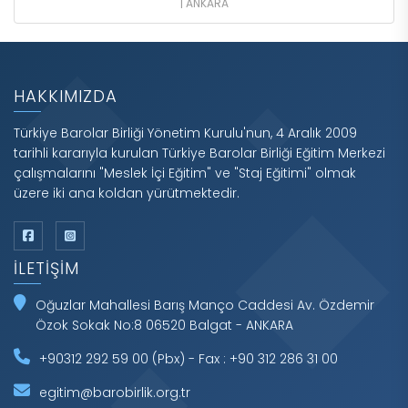
| ANKARA
HAKKIMIZDA
Türkiye Barolar Birliği Yönetim Kurulu'nun, 4 Aralık 2009
tarihli kararıyla kurulan Türkiye Barolar Birliği Eğitim Merkezi
çalışmalarını "Meslek İçi Eğitim" ve "Staj Eğitimi" olmak
üzere iki ana koldan yürütmektedir.
İLETIŞIM
Oğuzlar Mahallesi Barış Manço Caddesi Av. Özdemir
Özok Sokak No:8 06520 Balgat - ANKARA
+90312 292 59 00 (Pbx) - Fax : +90 312 286 31 00
egitim@barobirlik.org.tr