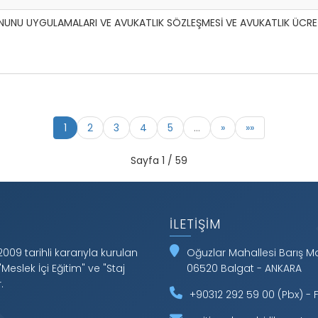
KANUNU UYGULAMALARI VE AVUKATLIK SÖZLEŞMESİ VE AVUKATLIK ÜCRE
1
2
3
4
5
…
»
»»
Sayfa 1 / 59
İLETIŞIM
2009 tarihli kararıyla kurulan
Oğuzlar Mahallesi Barış 
"Meslek İçi Eğitim" ve "Staj
06520 Balgat - ANKARA
.
+90312 292 59 00 (Pbx) - F