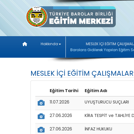
Hakkında
MESLEK İÇİ EĞİTİM ÇALIŞMAL
Barolara Gidilerek Yapılan Eğitim S
MESLEK İÇİ EĞİTİM ÇALIŞMALA
Eğitim Tarihi
Eğitim Adı
11.07.2026
UYUŞTURUCU SUÇLARI
27.06.2026
KİRA TESPİT ve TAHLİYE 
27.06.2026
İNFAZ HUKUKU