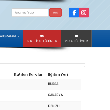
Ara
ÇALIŞMALARI
SERTİFİKALI EĞİTİMLER
VİDEO EĞİTİMLER
Katılan Barolar
Eğitim Yeri
BURSA
SAKARYA
DENİZLİ