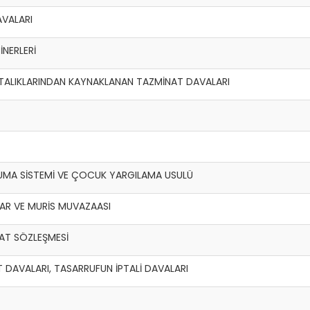
AVALARI
NERLERİ
ASTALIKLARINDAN KAYNAKLANAN TAZMİNAT DAVALARI
UMA SİSTEMİ VE ÇOCUK YARGILAMA USULÜ
AR VE MURİS MUVAZAASI
AAT SÖZLEŞMESİ
T DAVALARI, TASARRUFUN İPTALİ DAVALARI