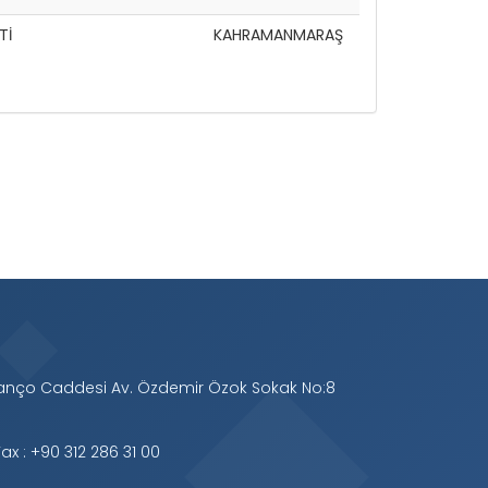
Tİ
KAHRAMANMARAŞ
Manço Caddesi Av. Özdemir Özok Sokak No:8
ax : +90 312 286 31 00