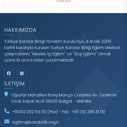
| ANKARA
HAKKIMIZDA
Türkiye Barolar Birliği Yönetim Kurulu'nun, 4 Aralık 2009
tarihli kararıyla kurulan Türkiye Barolar Birliği Eğitim Merkezi
çalışmalarını "Meslek İçi Eğitim" ve "Staj Eğitimi" olmak
üzere iki ana koldan yürütmektedir.
İLETIŞIM
Oğuzlar Mahallesi Barış Manço Caddesi Av. Özdemir
Özok Sokak No:8 06520 Balgat - ANKARA
+90312 292 59 00 (Pbx) - Fax : +90 312 286 31 00
egitim@barobirlik.org.tr