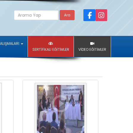
Ara
ÇALIŞMALARI
SERTİFİKALI EĞİTİMLER
VİDEO EĞİTİMLER