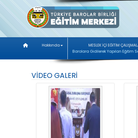
Hakkında
MESLEK İÇİ EĞİTİM ÇALIŞMAL
Barolara Gidilerek Yapılan Eğitim S
VİDEO GALERİ