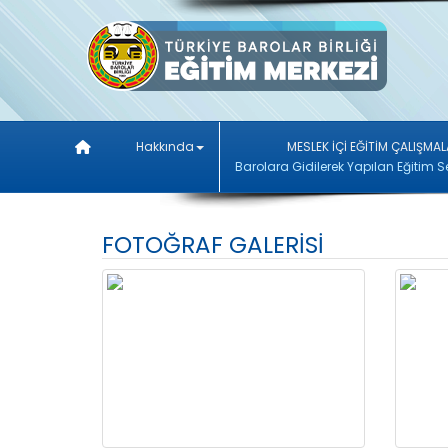
Hakkında
MESLEK İÇİ EĞİTİM ÇALIŞMAL
Barolara Gidilerek Yapılan Eğitim S
FOTOĞRAF GALERİSİ