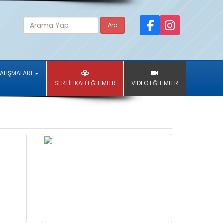
Ara
ÇALIŞMALARI
SERTİFİKALI EĞİTİMLER
VİDEO EĞİTİMLER