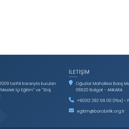
İLETIŞIM
2009 tarihli kararıyla kurulan
Oğuzlar Mahallesi Barış 
"Meslek İçi Eğitim" ve "Staj
06520 Balgat - ANKARA
.
+90312 292 59 00 (Pbx) - F
egitim@barobirlik.org.tr