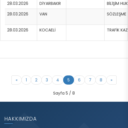
28.03.2026
DİYARBAKIR
BİLİŞİM HU
28.03.2026
VAN
SÖZLEŞME H
28.03.2026
KOCAELİ
TRAFİK KA
«
1
2
3
4
5
6
7
8
»
Sayfa 5 / 8
HAKKIMIZDA