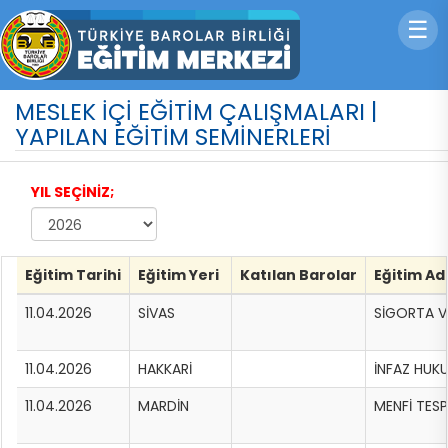
☰
MESLEK İÇİ EĞİTİM ÇALIŞMALARI |
YAPILAN EĞİTİM SEMİNERLERİ
YIL SEÇİNİZ;
Eğitim Tarihi
Eğitim Yeri
Katılan Barolar
Eğitim Ad
11.04.2026
SİVAS
SİGORTA V
11.04.2026
HAKKARİ
İNFAZ HUK
11.04.2026
MARDİN
MENFİ TESP